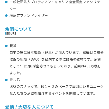
一般社団法人プロティアン・キャリア協会認定ファシリテー
ター
准認定ファンドレイザー
余暇について
L
EISURE
養蜂
自宅の庭に日本蜜蜂（野生）が住んでいます。蜜蜂は自律分
散型の組織（DAO）を観察するのに最高の教材です。家賃
として年に2回採蜜させてもらっており、前回は40L収穫し
ました。
推し活
お昼のスナックで、週１～２のペースで周囲にいるユニーク
な人たちの活動を紹介するイベントを開催しています。
愛情 / 大切な人について