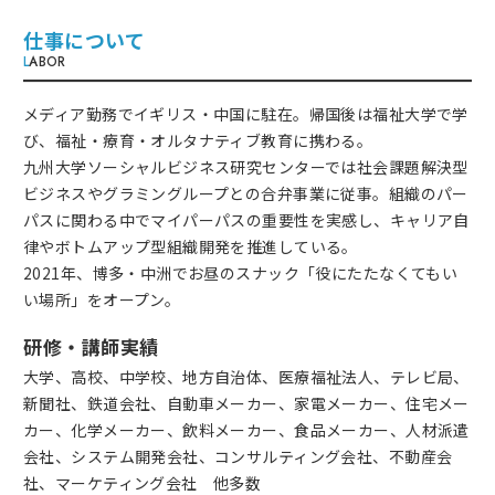
仕事について
L
ABOR
メディア勤務でイギリス・中国に駐在。帰国後は福祉大学で学
び、福祉・療育・オルタナティブ教育に携わる。
九州大学ソーシャルビジネス研究センターでは社会課題解決型
ビジネスやグラミングループとの合弁事業に従事。組織のパー
パスに関わる中でマイパーパスの重要性を実感し、キャリア自
律やボトムアップ型組織開発を推進している。
2021年、博多・中洲でお昼のスナック「役にたたなくてもい
い場所」をオープン。
研修・講師実績
大学、高校、中学校、地方自治体、医療福祉法人、テレビ局、
新聞社、鉄道会社、自動車メーカー、家電メーカー、住宅メー
カー、化学メーカー、飲料メーカー、食品メーカー、人材派遣
会社、システム開発会社、コンサルティング会社、不動産会
社、マーケティング会社 他多数