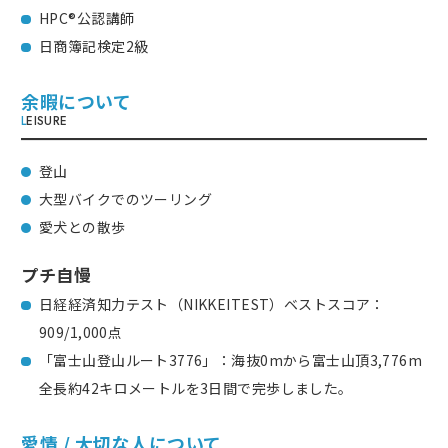
HPC®公認講師
日商簿記検定2級
余暇について
L
EISURE
登山
大型バイクでのツーリング
愛犬との散歩
プチ自慢
日経経済知力テスト（NIKKEITEST）ベストスコア：
909/1,000点
「富士山登山ルート3776」：海抜0mから富士山頂3,776m
全長約42キロメートルを3日間で完歩しました。
愛情 / 大切な人について